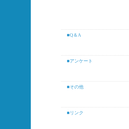
■Q＆A
■アンケート
■その他
■リンク