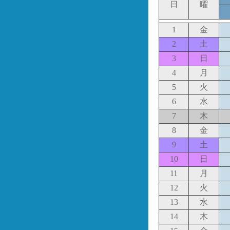
日
曜
1
金
2
土
3
日
4
月
5
火
6
水
7
木
8
金
9
土
10
日
11
月
12
火
13
水
14
木