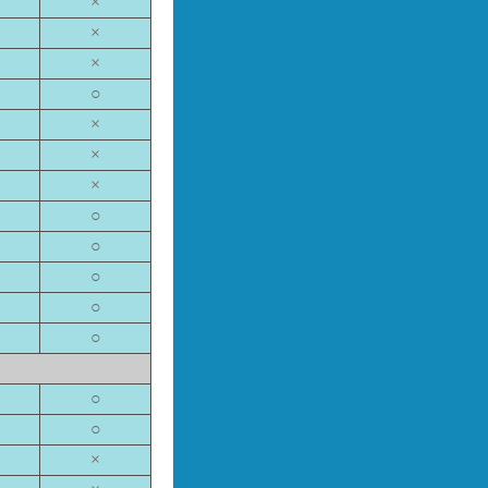
×
×
×
○
×
×
×
○
○
○
○
○
○
○
×