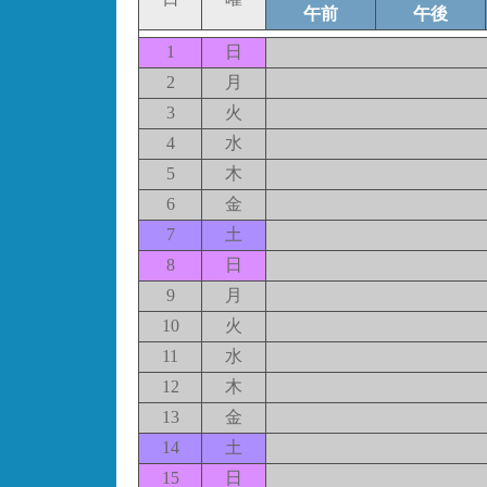
午前
午後
1
日
2
月
3
火
4
水
5
木
6
金
7
土
8
日
9
月
10
火
11
水
12
木
13
金
14
土
15
日