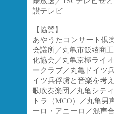
陽放送／TSCテレビせと
讃テレビ
【協賛】
あやうたコンサート倶楽
会議所／丸亀市飯綾商工
化協会／丸亀京極ライ
ークラブ／丸亀ドイツ
イツ兵俘虜と音楽を考
歌吹奏楽団／丸亀シテ
トラ（MCO）／丸亀男
ーロ・アニーロ／混声合