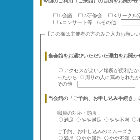
今回のご利用（ご来館）の目的をお聞かせ
1.会議
2.研修会
3.サーク
5.コンサート等
6.その他
【この欄は主催者の方のみご入力お願い
当会館をお選びいただいた理由をお聞か
アクセスがよい／場所が便利だか
ったから
周りの人に薦められたか
その他
当会館の「ご予約、お申し込み手続き」
職員の対応・態度
満足
やや満足
やや不満
ご予約、お申し込みのスムーズさ
満足
やや満足
やや不満